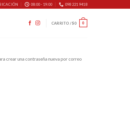
BICACIÓN
08:00 - 19:00
098 221 9418
0
CARRITO /
$
0
para crear una contraseña nueva por correo