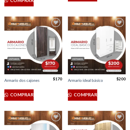
COMPRAR
Añadir
Añadir
a la
a la
lista de
lista de
deseos
deseos
$
170
$
200
Armario dos cajones
Armario ideal básico
COMPRAR
COMPRAR
Añadir
Añadir
a la
a la