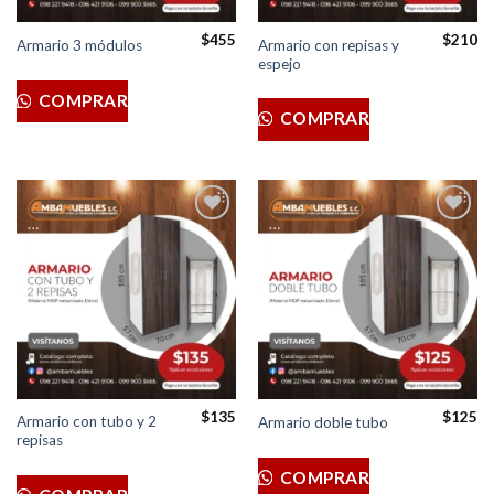
$
455
$
210
Armario con repisas y
Armario 3 módulos
espejo
COMPRAR
COMPRAR
Añadir
Añadir
a la
a la
lista de
lista de
deseos
deseos
$
135
$
125
Armario con tubo y 2
Armario doble tubo
repisas
COMPRAR