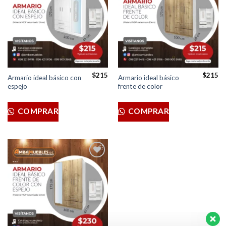
lista de
lista de
deseos
deseos
$
215
$
215
Armario ideal básico con
Armario ideal básico
espejo
frente de color
COMPRAR
COMPRAR
Añadir
a la
lista de
deseos