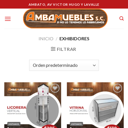
Skip
AMBATO, AV VICTOR HUGO Y LAVALLE
to
content
INICIO
/
EXHIBIDORES
FILTRAR
Añadir
Añadir
a la
a la
lista de
lista de
deseos
deseos