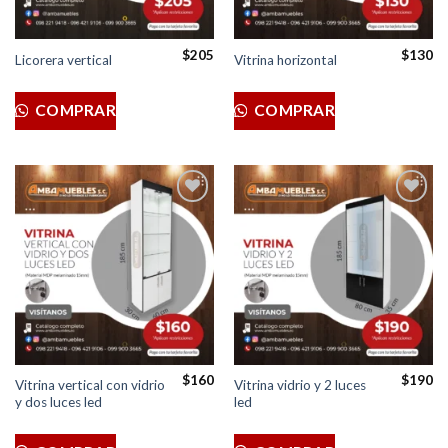
$
205
$
130
Licorera vertical
Vitrina horizontal
COMPRAR
COMPRAR
Añadir
Añadir
a la
a la
lista de
lista de
deseos
deseos
$
160
$
190
Vitrina vertical con vidrio
Vitrina vidrio y 2 luces
y dos luces led
led