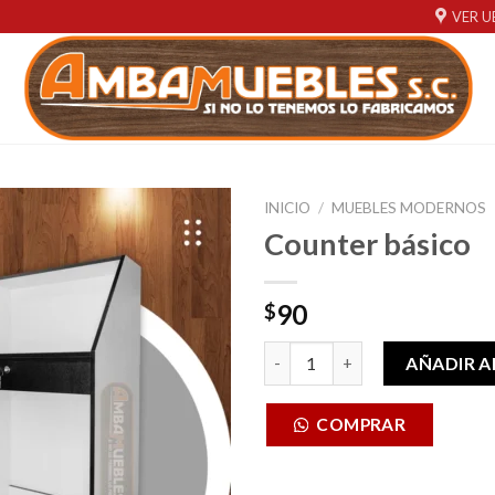
VER U
INICIO
/
MUEBLES MODERNOS
Counter básico
Añadir
a la
lista de
90
$
deseos
Counter básico cantidad
AÑADIR A
COMPRAR