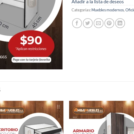
Añadir a la lista de deseos
Categorías:
Muebles modernos
,
Ofic
S
Añadir
Aña
a la
a l
lista de
lista
deseos
des