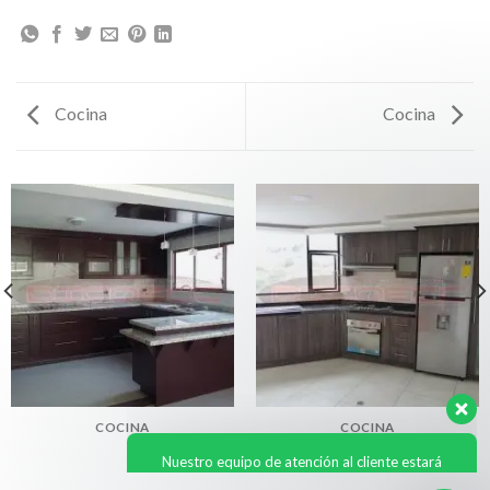
Cocina
Cocina
Nuestro equipo de atención al cliente estará
gustoso de responderte.
Atención
Asesor 1
Disponible
Atención
Asesor 2
COCINA
COCINA
Disponible