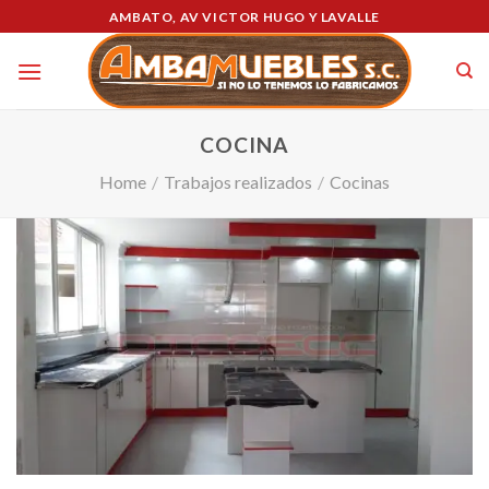
Skip
AMBATO, AV VICTOR HUGO Y LAVALLE
to
content
COCINA
Home
/
Trabajos realizados
/
Cocinas