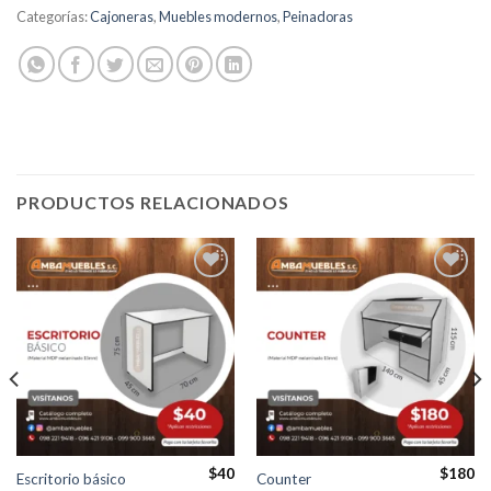
Categorías:
Cajoneras
,
Muebles modernos
,
Peinadoras
PRODUCTOS RELACIONADOS
Añadir
Añadir
a la
a la
lista de
lista de
deseos
deseos
$
40
$
180
Escritorio básico
Counter