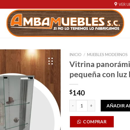
VER U
INICIO
/
MUEBLES MODERNOS
Vitrina panorám
Añadir
pequeña con luz 
a la
lista de
deseos
140
$
Vitrina panorámica pequeña co
AÑADIR A
COMPRAR