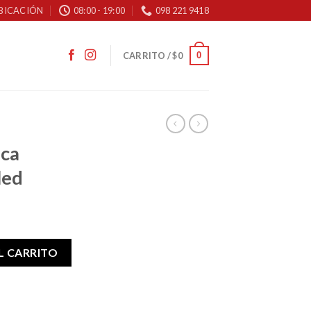
BICACIÓN
08:00 - 19:00
098 221 9418
0
CARRITO /
$
0
ica
led
n luz led cantidad
L CARRITO