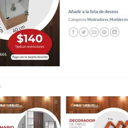
Añadir a la lista de deseos
Categorías:
Mostradores
,
Muebles m
S
Añadir
Aña
a la
a l
lista de
lista
deseos
des