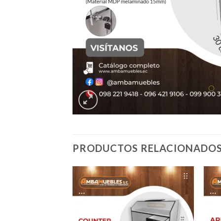
PRODUCTOS RELACIONADO
Añadir
Añadir
a la
a la
lista de
lista de
deseos
deseos